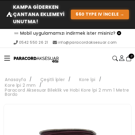
KAMPA GIDERKEN
⛺
ÇANTANA EKLEMEYI
660 TYPE IV İNCELE →
UNUTMA!
Mobil uygulamamızı indirmek ister misiniz?
0542 550 26 21
info@paracordaksesuar.com
0
Anasayfa
Çeşitli İpler
Kore İpi
Kore İpi 2 mm
Paracord Aksesuar Bileklik ve Hobi Kore İpi 2 mm 1 Metre
Bordo